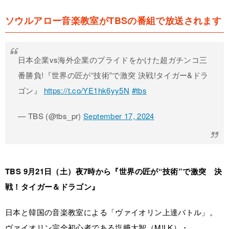
ソウルアロー音楽教室がTBSの番組で放送されます
日本企業vs海外企業のプライドをかけた超ガチンコ三
番勝負!『世界の匠が“技術”で激突 決戦!タイガー&ドラ
ゴン』
https://t.co/YE1hk6yy5N
#tbs
— TBS (@tbs_pr)
September 17, 2024
TBS 9月21日（土）夜7時から『世界の匠が“技術”で激突 決
戦！タイガー＆ドラゴン』
日本と韓国の音楽教室による「ヴァイオリン上達バトル」。
ヴァイオリン完全初心者である塩﨑太智（M!LK）・