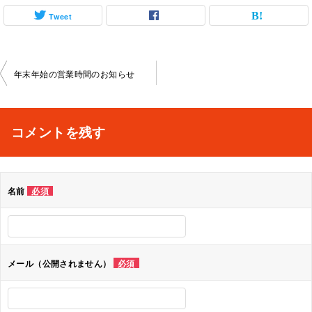
Tweet
投
年末年始の営業時間のお知らせ
稿
ナ
コメントを残す
ビ
ゲ
名前
必須
ー
シ
ョ
メール（公開されません）
必須
ン