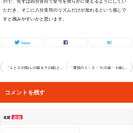
ので、先ずは四分音符で全弓を滑らかに使えるようにしてい
ただき、そこに八分音符のリズムだけが加わるという感じで
すと掴みやすいかと思います。
Tweet
投
「１と２の指(レの線＆ラの線)とメリーさんの羊(レの線) のレッスン」秋葉原教室2022-3-12-no0022-1064
「運指の１・２・３(Ｄ線・Ａ線)、メリーさんの羊(Ｄ線 ・Ａ線)のレッスン」秋葉原教室2022-3-17-no0022-1064
稿
ナ
コメントを残す
ビ
ゲ
名前
必須
ー