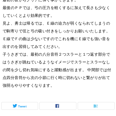
最後のＰＰでは、弓の圧力を軽くするに加えて長さも少なく
していくとより効果的です。
見よ、勇士は帰るでは、Ｅ線の迫力が弱くなられてしまうの
で駒寄りで弦と弓の吸い付きをしっかりお願いいたします。
Ｅ線でＦの曲は少ないですのでこれを機にＥ線でも強い音を
出すのを習得してみてください。
子うさぎでは、最初の八分音符２つスラーと１つ返す部分で
はうさぎが跳ねているようなイメージでスラーとスラーなし
の間を少し切れ気味にすると躍動感が出ます。 中間部では付
点四分音符から次の小節に行く時に切れないと繋がりが出て
強弱もやりやすくなります。
Tweet