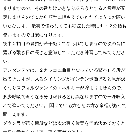
まりますので、その音だけいきなり取ろうとすると音程が安
定しませんので１から順番に押さえていただくようにお願い
いたひます。 最初で使わなくても移弦した時に１・２の指も
使いますので目安になります。
後半２拍目の裏拍が若干短くてなられてしまうので次の音に
繋げる繋ぎ目の長さと意識していただき練習してみてくださ
い。
アンダンテでは、２カッコに曲目となっている驚かせる所が
出てきますが、入るタイミングがインテンポ過ぎると息が浅
くなりスフォルツァンドのエネルギーが貯まりませんので、
多少呼吸で遅くなる分は遅れるとは異なりますので一呼吸入
れて弾いてください。 聞いている方もその方が余裕があって
聞こえます。
ダウン弓が続く箇所などは次の弾く位置を予め決めておくと
最初の音からクリアに弾く事ができます。