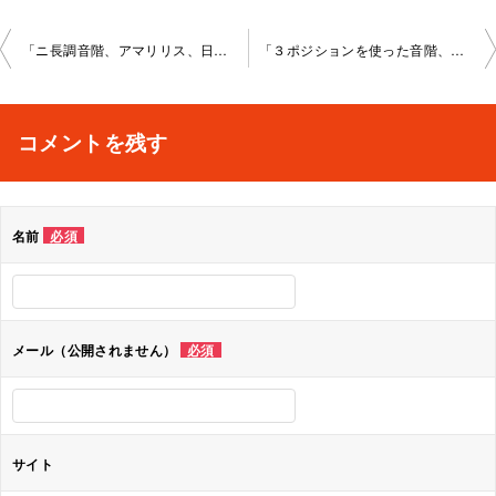
投
「ニ長調音階、アマリリス、日の丸、かっこう、かえる、 ４の指のレッスン」秋葉原教室2022-6-11-no0022-1064
「３ポジションを使った音階、アメイジング・グレイス、 アヴェ・マリア・Ｇ線上のアリアレッスン」秋葉原教室202 2-6-16-no0022-1063
稿
ナ
コメントを残す
ビ
ゲ
名前
必須
ー
シ
ョ
メール（公開されません）
必須
ン
サイト