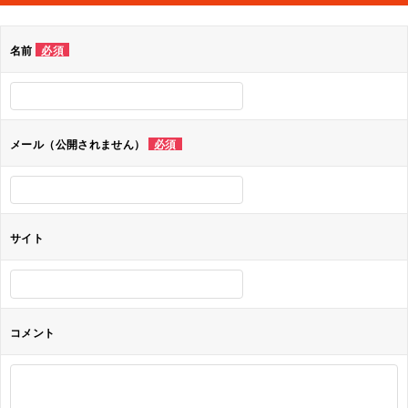
ビ
ゲ
名前
必須
ー
シ
ョ
メール（公開されません）
必須
ン
サイト
コメント