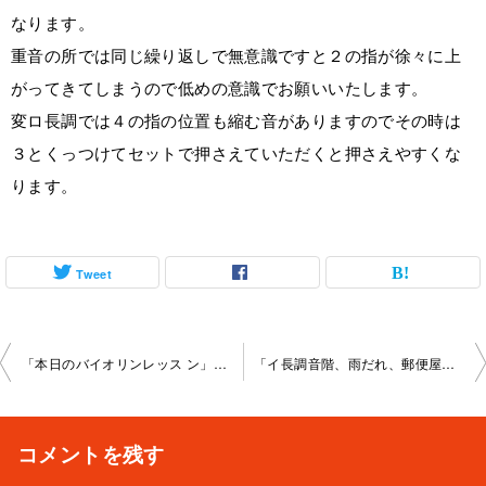
なります。
重音の所では同じ繰り返しで無意識ですと２の指が徐々に上
がってきてしまうので低めの意識でお願いいたします。
変ロ長調では４の指の位置も縮む音がありますのでその時は
３とくっつけてセットで押さえていただくと押さえやすくな
ります。
Tweet
投
「本日のバイオリンレッス ン」新宿教室2023-4-15-no0022-1060
「イ長調音階、雨だれ、郵便屋さん、ちょうちょ、ぶんぶ んぶん、ト長調音階、Ｇ線のレッスン」秋葉原教室2023-4-15 -no0022-1064
稿
ナ
コメントを残す