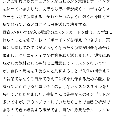
ングにすれば歌のニュアンスが出せるかを意識しボーイング
を決めていきました。あ行やら行の音が続くメロディならス
ラーをつけて演奏する、か行やた行のように強く息を吐く言
葉で歌っているメロディは弓を返して演奏する、
促音(小さいつ)が入る歌詞ではスタッカートを使う、まずはこ
れらのことを念頭においてボーイングを考えていきます。実
際に演奏してみて弓が足らなくなったり演奏が困難な場合は
修正し、クリエイティブな作業を繰り返しました。通常はあ
らかじめ教材として事前にご用意してレッスンを行います
が、創作の現場を生徒さんと共有することで先生の指示通り
の音楽ではなくご自身で考えて音楽を創作するための能力を
養っていただけると思い今回のようなレッスンスタイルをと
らせていただきました。生徒さんは先生からのインプットが
多いですが、アウトプットしていただくことで自己分析がで
きるので色々確認する事ができ、自分に必要なテクニックや