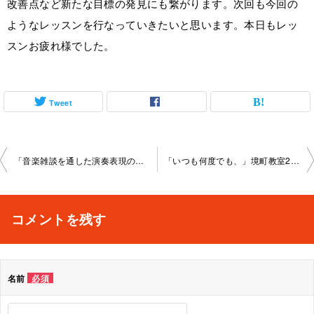
改善点など新たな目標の発見にも繋がります。次回も今回の
ようなレッスンを行なっていきたいと思います。本日もレッ
スンお疲れ様でした。
Tweet
投
「音楽雑談を通した演奏表現のお話、ビブラート体験、」境町教室 2022-10-29-­no0023-­1065
「いつも何度でも、」境町教室2022-11-26-­no0023-­1065
稿
ナ
コメントを残す
ビ
ゲ
名前
必須
ー