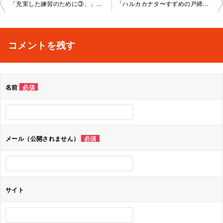
投
「充実した練習のために③、」境町教室2023-02-25-­no0023-­1065
「ハルカカナタ〜すずめの戸締りより〜、」境町教室2023-03-25-­no002 3-­1065
稿
ナ
コメントを残す
ビ
ゲ
名前
必須
ー
シ
ョ
メール（公開されません）
必須
ン
サイト