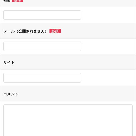
ー
シ
ョ
メール（公開されません）
必須
ン
サイト
コメント