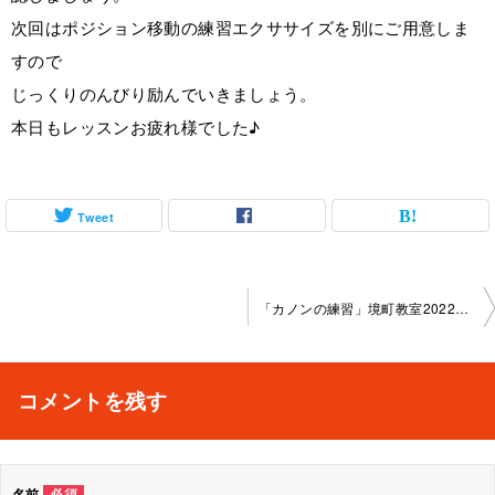
次回はポジション移動の練習エクササイズを別にご用意しま
すので
じっくりのんびり励んでいきましょう。
本日もレッスンお疲れ様でした♪
Tweet
投
「カノンの練習」境町教室2022-02-26-­no0023-­1065
稿
ナ
コメントを残す
ビ
ゲ
名前
必須