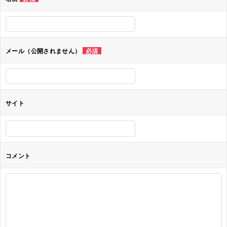
ー
シ
ョ
メール（公開されません）
必須
ン
サイト
コメント