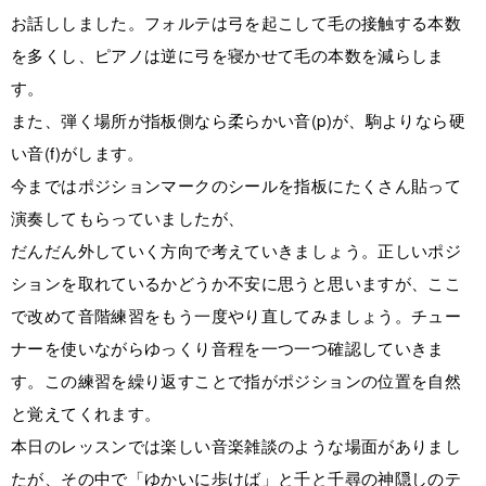
お話ししました。フォルテは弓を起こして毛の接触する本数
を多くし、ピアノは逆に弓を寝かせて毛の本数を減らしま
す。
また、弾く場所が指板側なら柔らかい音(p)が、駒よりなら硬
い音(f)がします。
今まではポジションマークのシールを指板にたくさん貼って
演奏してもらっていましたが、
だんだん外していく方向で考えていきましょう。正しいポジ
ションを取れているかどうか不安に思うと思いますが、ここ
で改めて音階練習をもう一度やり直してみましょう。チュー
ナーを使いながらゆっくり音程を一つ一つ確認していきま
す。この練習を繰り返すことで指がポジションの位置を自然
と覚えてくれます。
本日のレッスンでは楽しい音楽雑談のような場面がありまし
たが、その中で「ゆかいに歩けば」と千と千尋の神隠しのテ