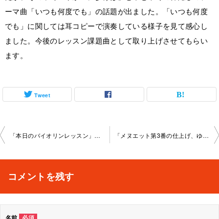
ーマ曲「いつも何度でも」の話題が出ました。「いつも何度
でも」に関しては耳コピーで演奏している様子を見て感心し
ました。今後のレッスン課題曲として取り上げさせてもらい
ます。
Tweet
投
「本日のバイオリンレッスン」境町教室2022-08-27-­no0023-­1065
「メヌエット第3番の仕上げ、ゆかいにあるけば、」境町教室2022-0 9-24-­no0023-­1065
稿
ナ
コメントを残す
ビ
ゲ
名前
必須