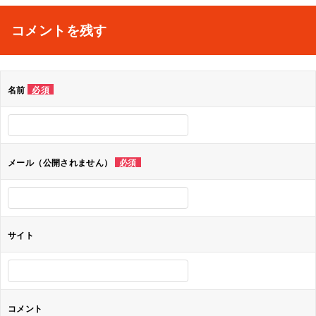
ナ
コメントを残す
ビ
ゲ
名前
必須
ー
シ
ョ
メール（公開されません）
必須
ン
サイト
コメント