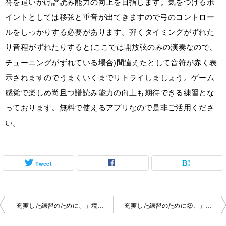
符を追いかけ譜読み能力の向上を目指します。気をつけるポ
イントとしては移弦と重音が出てきますので弓のコントロー
ルをしっかりする必要があります。弾くタイミングがずれた
り音程がずれたりすると(ここでは開放弦のみの演奏なので、
チューニングがずれている場合)間違えたとして音符が赤く表
示されますのでうまくいくまでリトライしましょう。ゲーム
感覚で楽しめ尚且つ譜読み能力の向上も期待できる練習とな
っております。無料で使えるアプリなので是非ご活用くださ
い。
Tweet
投
「充実した練習のために、」境町教室2023-01-28-­no0023-­1065
「充実した練習のために③、」境町教室2023-02-25-­no0023-­1065
稿