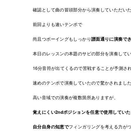
確認として曲の冒頭部分から演奏していただい
前回よりも速いテンポで
尚且つボーイングもしっかり
譜面通りに演奏で
本日のレッスンの本題のサビの部分を演奏して
16分音符が出てくるので苦戦することが予測さ
速めのテンポで演奏していたので驚かされまし
高い音域での演奏が複数箇所ありますが、
覚えにくい2ndポジションを任意で使用していた
自分自身の知恵で
フィンガリングを考える力が