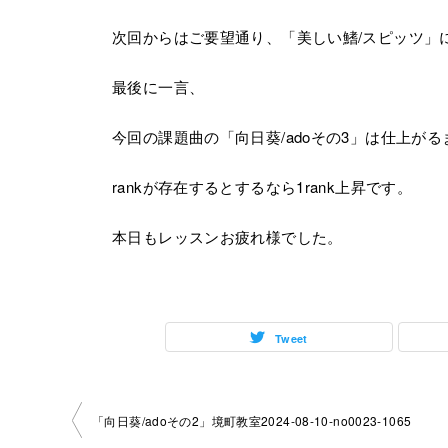
次回からはご要望通り、「美しい鰭/スピッツ」
最後に一言、
今回の課題曲の「向日葵/adoその3」は仕上が
rankが存在するとするなら1rank上昇です。
本日もレッスンお疲れ様でした。
Tweet
投
「向日葵/adoその2」境町教室2024-08-10-­no0023-­1065