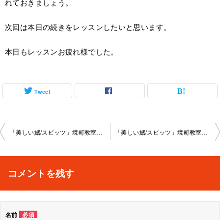
れておきましょう。
次回は本日の続きをレッスンしたいと思います。
本日もレッスンお疲れ様でした。
Tweet
投
「美しい鰭/スピッツ」境町教室2024-09-14-­no0023-­1065
「美しい鰭/スピッツ」境町教室2024-10-12-­no0023-­1065
稿
ナ
コメントを残す
ビ
ゲ
名前
必須