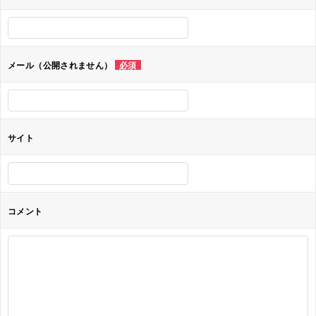
ー
シ
ョ
メール（公開されません）
必須
ン
サイト
コメント