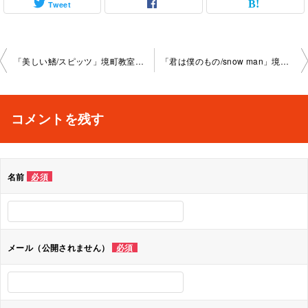
Tweet
投
「美しい鰭/スピッツ」境町教室2024-10-12-­no0023-­1065
「君は僕のもの/snow man」境町教室2024-11-09-­no0023-­1065
稿
ナ
コメントを残す
ビ
ゲ
名前
必須
ー
シ
ョ
メール（公開されません）
必須
ン