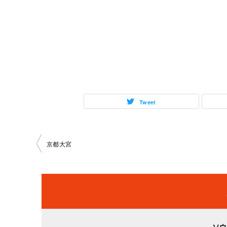
Tweet
投
京都大宮
稿
ナ
ビ
ソウ