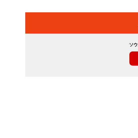
稿
ナ
ビ
ソウ
ゲ
ー
シ
ョ
ン