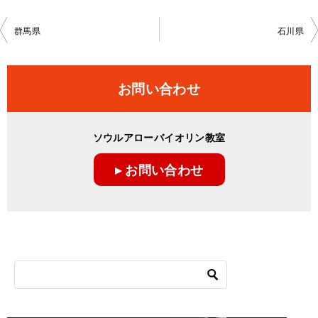
投
群馬県
石川県
稿
ナ
お問い合わせ
ビ
ゲ
ソウルアローバイオリン教室
ー
▸ お問い合わせ
シ
ョ
ン