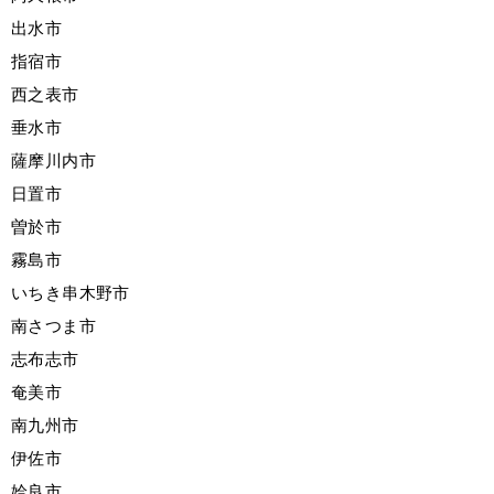
出水市
指宿市
西之表市
垂水市
薩摩川内市
日置市
曽於市
霧島市
いちき串木野市
南さつま市
志布志市
奄美市
南九州市
伊佐市
姶良市