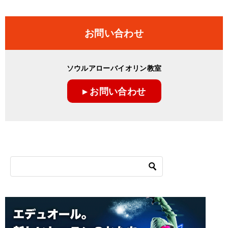
稿
ナ
お問い合わせ
ビ
ゲ
ソウルアローバイオリン教室
ー
▸ お問い合わせ
シ
ョ
ン