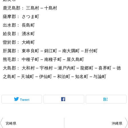
鹿児島郡： 三島村 – 十島村
薩摩郡： さつま町
出水郡： 長島町
姶良郡： 湧水町
曽於郡： 大崎町
肝属郡： 東串良町 – 錦江町 – 南大隅町 – 肝付町
熊毛郡： 中種子町 – 南種子町 – 屋久島町
大島郡： 大和村 – 宇検村 – 瀬戸内町 – 龍郷町 – 喜界町 – 徳
之島町 – 天城町 – 伊仙町 – 和泊町 – 知名町 – 与論町
Tweet
投
宮崎県
沖縄県