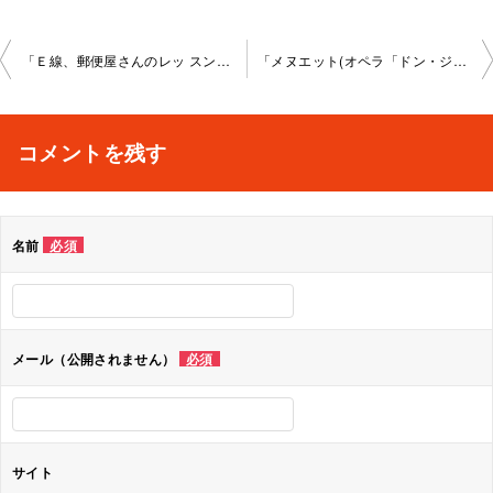
投
「Ｅ線、郵便屋さんのレッ スン」秋葉原教室2023-2-15-no0022-1064
「メヌエット(オペラ「ドン・ジョバンニ」より）、マジ ャールの踊り、ポルカ、変ロ長調のレッスン」新宿教室202 3-2-26-no0022-1061
稿
ナ
コメントを残す
ビ
ゲ
名前
必須
ー
シ
ョ
メール（公開されません）
必須
ン
サイト