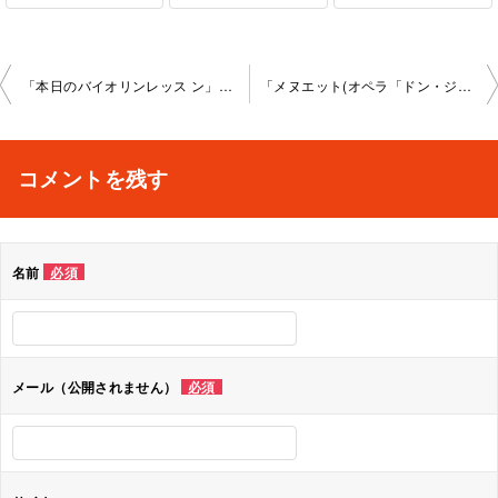
投
「本日のバイオリンレッス ン」新宿教室2023-3-18-no0022-1060
「メヌエット(オペラ「ドン・ジョバンニ」より）、マジ ャールの踊り、ポルカ」新宿教室2023-3-25-no0022-1061
稿
ナ
コメントを残す
ビ
ゲ
名前
必須
ー
シ
ョ
メール（公開されません）
必須
ン