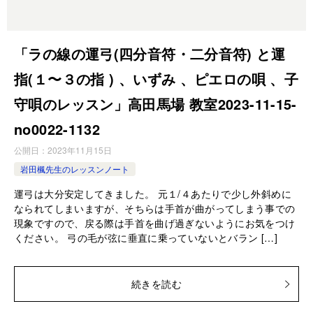
「ラの線の運弓(四分音符・二分音符) と運
指(１〜３の指 ) 、いずみ 、ピエロの唄 、子
守唄のレッスン」高田馬場 教室2023-11-15-
no0022-1132
公開日：
2023年11月15日
岩田楓先生のレッスンノート
運弓は大分安定してきました。 元１/４あたりで少し外斜めに
なられてしまいますが、そちらは手首が曲がってしまう事での
現象ですので、戻る際は手首を曲げ過ぎないようにお気をつけ
ください。 弓の毛が弦に垂直に乗っていないとバラン […]
続きを読む