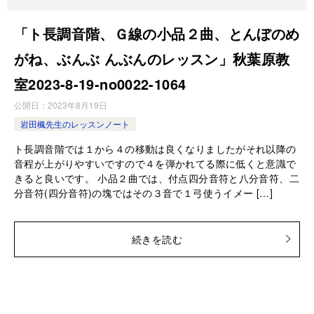
「ト長調音階、Ｇ線の小品２曲、とんぼのめ
がね、ぶんぶ んぶんのレッスン」秋葉原教
室2023-8-19-no0022-1064
公開日：
2023年8月19日
岩田楓先生のレッスンノート
ト長調音階では１から４の移動は良くなりましたがそれ以降の
音程が上がりやすいですので４を弾かれてる際に低くと意識で
きると良いです。 小品２曲では、付点四分音符と八分音符、二
分音符(四分音符)の塊ではその３音で１弓使うイメー […]
続きを読む