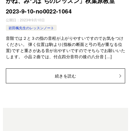
がね、みつば ちのレッスン」秋葉原教室
2023-9-10-no0022-1064
公開日：
2023年9月10日
岩田楓先生のレッスンノート
音階では２と３の指の音程が上がりやすいですのでお気をつけ
ください。 弾く位置は駒より(指板の断面と弓の毛が重なる位
置)ですと重さがある音が出やすいですのでそちらでお願いいた
します。 小品２曲では、付点四分音符の後の八分音 […]
続きを読む